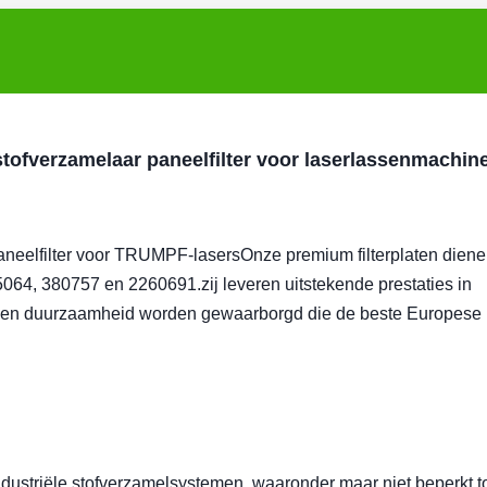
ofverzamelaar paneelfilter voor laserlassenmachin
aneelfilter voor TRUMPF-lasers
Onze premium filterplaten diene
4, 380757 en 2260691.zij leveren uitstekende prestaties in
ie en duurzaamheid worden gewaarborgd die de beste Europese
ndustriële stofverzamelsystemen, waaronder maar niet beperkt to