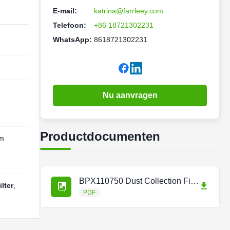
E-mail:
katrina@farrleey.com
Telefoon:
+86 18721302231
WhatsApp:
8618721302231
Nu aanvragen
Productdocumenten
um
BPX110750 Dust Collection Filter for Trumpf Laser Consumables.pdf
lter
,
PDF