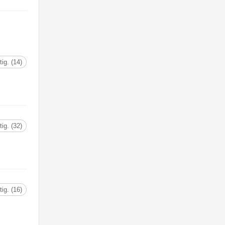
tig. (14)
tig. (32)
tig. (16)