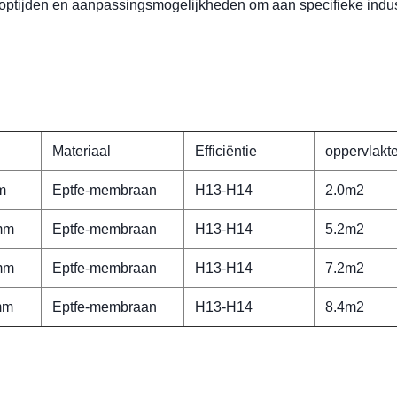
ooptijden en aanpassingsmogelijkheden om aan specifieke indus
Materiaal
Efficiëntie
oppervlakt
m
Eptfe-membraan
H13-H14
2.0m2
mm
Eptfe-membraan
H13-H14
5.2m2
mm
Eptfe-membraan
H13-H14
7.2m2
mm
Eptfe-membraan
H13-H14
8.4m2