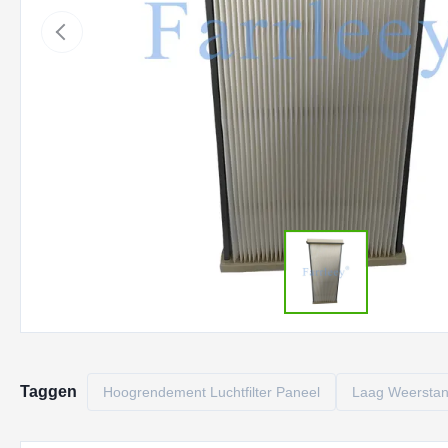
Taggen
Hoogrendement Luchtfilter Paneel
Laag Weerstand