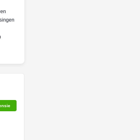
wen
ssingen
n
ensie