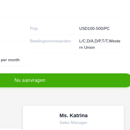
Prijs:
USD100-500/PC
Betalingsvoorwaarden:
L/C,D/A,D/P,T/T,Weste
rn Union
 per month
N
u
a
a
n
v
r
a
g
e
n
Ms. Katrina
Sales Manager