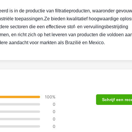
liseerd is in de productie van filtratieproducten, waaronder gevou
ndustriële toepassingen.Ze bieden kwalitatief hoogwaardige oplo
dere sectoren die een effectieve stof- en vervuilingsbestrijding
emen, en richt zich op het leveren van producten die voldoen aa
ndere aandacht voor markten als Brazilië en Mexico.
100%
Schrijf een rec
0
0
0
0