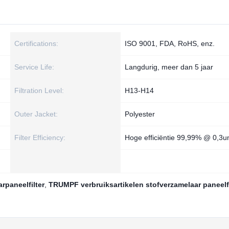
Certifications:
ISO 9001, FDA, RoHS, enz.
Service Life:
Langdurig, meer dan 5 jaar
Filtration Level:
H13-H14
Outer Jacket:
Polyester
Filter Efficiency:
Hoge efficiëntie 99,99% @ 0,3
rpaneelfilter
,
TRUMPF verbruiksartikelen stofverzamelaar paneelfi