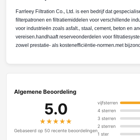
Farrleey Filtration Co., Ltd. is een bedrijf dat gespecia
filterpatronen en filtratiemiddelen voor verschillende i
voor industrieën zoals asfalt., staal, cement, beton en an
vereisen.handhaaft reserveonderdelen voor filtratiesyst
zowel prestatie- als kostenefficiëntie-normen.met bijzo
Algemene Beoordeling
5.0
vijfsterren
4 sterren
3 sterren
★★★★★
★★★★★
2 sterren
Gebaseerd op 50 recente beoordelingen
1 ster