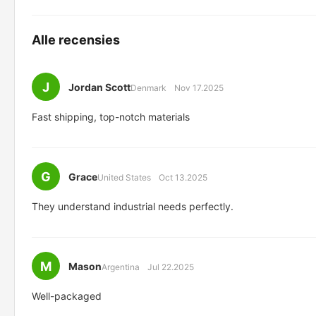
Alle recensies
J
Jordan Scott
Denmark
Nov 17.2025
Fast shipping, top-notch materials
G
Grace
United States
Oct 13.2025
They understand industrial needs perfectly.
M
Mason
Argentina
Jul 22.2025
Well-packaged