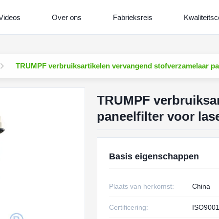
Videos
Over ons
Fabrieksreis
Kwaliteitsc
TRUMPF verbruiksartikelen vervangend stofverzamelaar pan
TRUMPF verbruiksar
paneelfilter voor la
Basis eigenschappen
Plaats van herkomst:
China
Certificering:
ISO9001