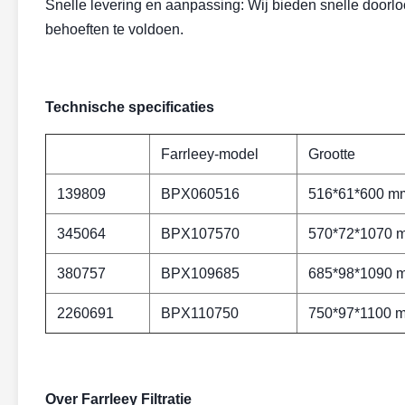
Snelle levering en aanpassing: Wij bieden snelle doorl
behoeften te voldoen.
Technische specificaties
Farrleey-model
Grootte
139809
BPX060516
516*61*600 m
345064
BPX107570
570*72*1070 
380757
BPX109685
685*98*1090 
2260691
BPX110750
750*97*1100 
Over Farrleey Filtratie