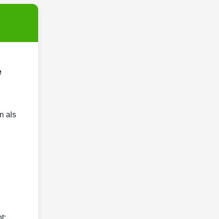
e
n als
t: