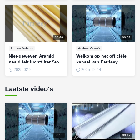
stofopvangfiltercartridge
00:48
00:51
Andere Video's
Andere Video's
Niet-geweven Aramid
Welkom op het officiële
naald felt luchtfilter Stof
kanaal van Farrleey
stof materiaal PTFE
Filtration!
2025-02-25
2025-12-14
membraan cartridge
media
Laatste video's
00:51
00:12