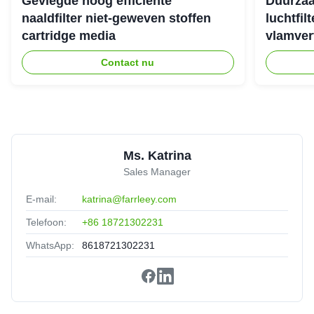
Gevlegde hoog efficiënte
Duurzaa
naaldfilter niet-geweven stoffen
luchtfil
cartridge media
vlamver
David Taylor
★★★★★
★★★★★
D
New Zealand
Jun 18.2025
Contact nu
Exactly what we needed, delivered faster than expected.
Ms. Katrina
Sales Manager
E-mail:
katrina@farrleey.com
Telefoon:
+86 18721302231
WhatsApp:
8618721302231