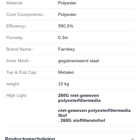
Material:
Polyester
Core Components::
Polyester
Efficiency::
990,5%
Porosity::
0.3m
Brand Name::
Farrleey.
Inner Mesh::
gegalvaniseerd staal
Top & End Cap::
Metalen
weight:
10 kg
High Light:
260G niet-geweven
polyesterfiltermedia
,
niet-geweven polyesterfiltermedia
Stof
,
260G stoffilterstofrol
Productomschrijving