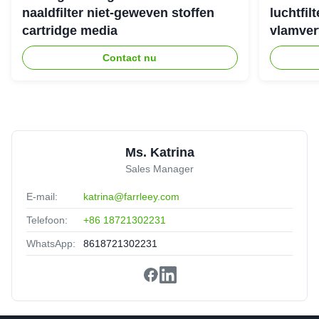
naaldfilter niet-geweven stoffen
luchtfil
cartridge media
vlamver
Amanda Wilson
★★★★★
★★★★★
A
United States
May 30.2025
Contact nu
Solved our dust challenge with a tailored solution.
Ms. Katrina
Sales Manager
E-mail:
katrina@farrleey.com
Telefoon:
+86 18721302231
WhatsApp:
8618721302231