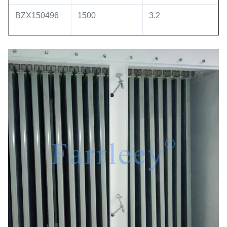
BZX150496
1500
3.2