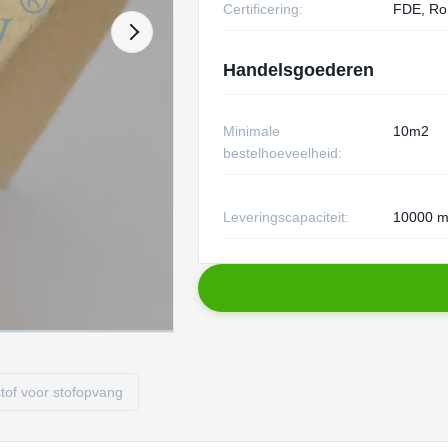
Certificering:
FDE, Ro
Handelsgoederen
Minimale
10m2
bestelhoeveelheid:
Leveringscapaciteit:
10000 m
rstof voor stofopvang