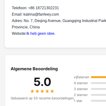
Telefoon: +86 18721302231
Email: katrina@farrleey.com
Adres: No. 7, Deqing Avenue, Guangqing Industrial Park
Provincie, China
Website:
Ik heb geen idee.
Algemene Beoordeling
5.0
vijfsterren
4 sterren
3 sterren
★★★★★
★★★★★
2 sterren
Gebaseerd op 50 recente beoordelingen
1 ster