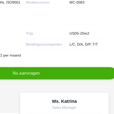
Hs, ISO9001
Modelnummer:
MC-0083
Prijs:
USD5-20m2
Betalingsvoorwaarden:
L/C, D/A, D/P, T/T
2 per maand
N
u
a
a
n
v
r
a
g
e
n
Ms. Katrina
Sales Manager