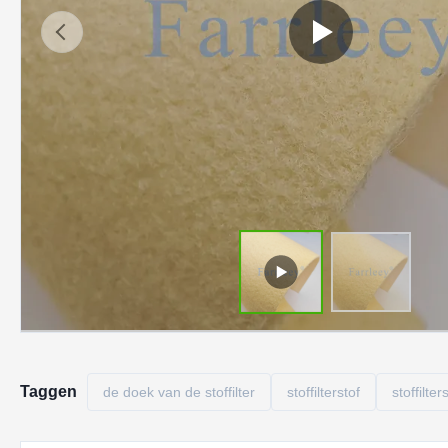
Taggen
de doek van de stoffilter
stoffilterstof
stoffilte