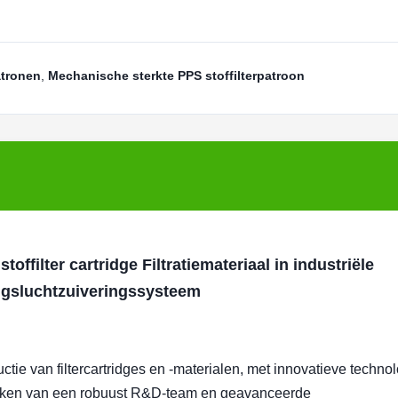
atronen
,
Mechanische sterkte PPS stoffilterpatroon
ffilter cartridge Filtratiemateriaal in industriële
ngsluchtzuiveringssysteem
ctie van filtercartridges en -materialen, met innovatieve techno
 maken van een robuust R&D-team en geavanceerde