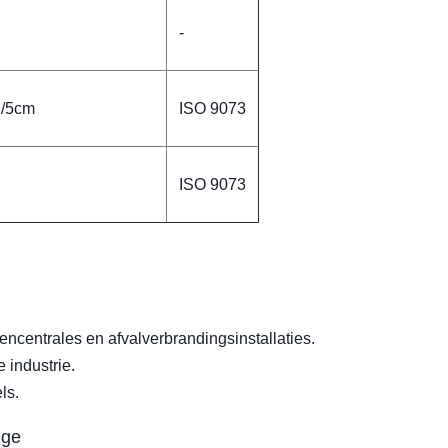
-
N/5cm
ISO 9073
ISO 9073
encentrales en afvalverbrandingsinstallaties.
 industrie.
ls.
ige