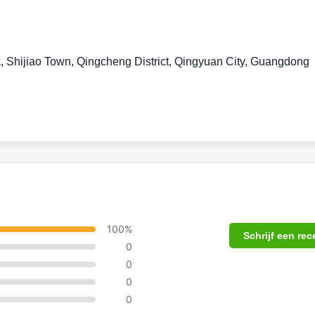
, Shijiao Town, Qingcheng District, Qingyuan City, Guangdong
100%
Schrijf een rec
0
0
0
0