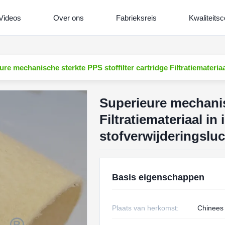
Videos
Over ons
Fabrieksreis
Kwaliteitsc
ure mechanische sterkte PPS stoffilter cartridge Filtratiemateria
Superieure mechanisc
Filtratiemateriaal in 
stofverwijderingslu
Basis eigenschappen
Plaats van herkomst:
Chinees