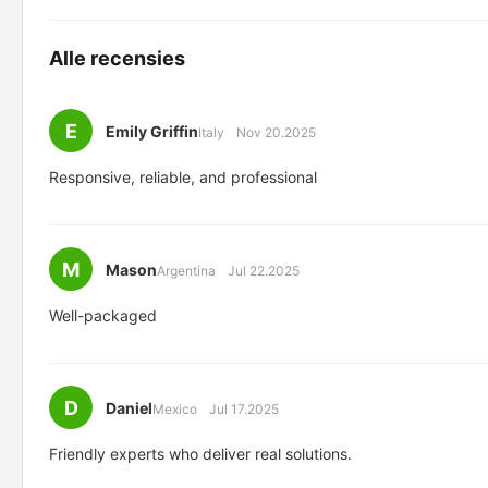
Alle recensies
E
Emily Griffin
Italy
Nov 20.2025
Responsive, reliable, and professional
M
Mason
Argentina
Jul 22.2025
Well-packaged
D
Daniel
Mexico
Jul 17.2025
Friendly experts who deliver real solutions.