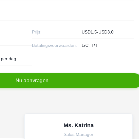
Prijs:
USD1.5-USD3.0
Betalingsvoorwaarden:
L/C, T/T
 per dag
N
u
a
a
n
v
r
a
g
e
n
Ms. Katrina
Sales Manager