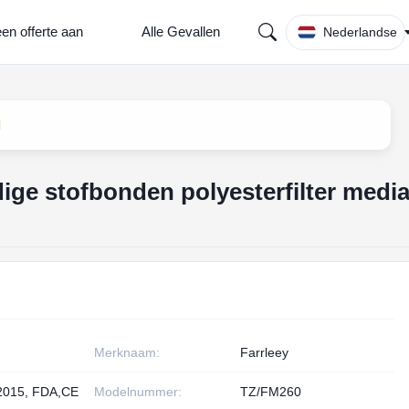
en offerte aan
Alle Gevallen
Nederlandse
l
ge stofbonden polyesterfilter medi
Merknaam:
Farrleey
2015, FDA,CE
Modelnummer:
TZ/FM260