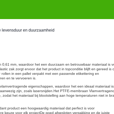
e levensduur en duurzaamheid
an 0,61 mm, waardoor het een duurzaam en betrouwbaar materiaal is v
stic zak zorgt ervoor dat het product in topconditie blijft en gereed is
rollen in een pallet verpakt met een passende etikettering en
ren en te vervoeren is.
e vlamvertragende eigenschappen, waardoor het een ideaal materiaal is
aanwezig zijn, zoals lasersnijden.Het PTFE-membraan Vlamvertragen
zodat het materiaal bij blootstelling aan hoge temperaturen niet in br
ant product een hoogwaardig materiaal dat perfect is voor
e keuze voor elk projectDe goed afgesloten verpakking en de juiste