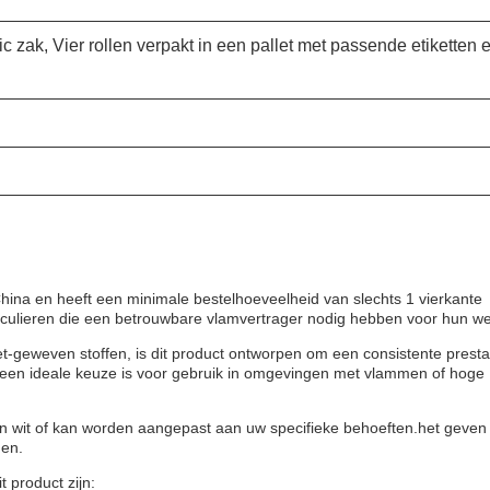
ic zak, Vier rollen verpakt in een pallet met passende etiketten 
ina en heeft een minimale bestelhoeveelheid van slechts 1 vierkante
ticulieren die een betrouwbare vlamvertrager nodig hebben voor hun we
et-geweven stoffen, is dit product ontworpen om een consistente presta
een ideale keuze is voor gebruik in omgevingen met vlammen of hoge
in wit of kan worden aangepast aan uw specifieke behoeften.het geven
gen.
 product zijn: