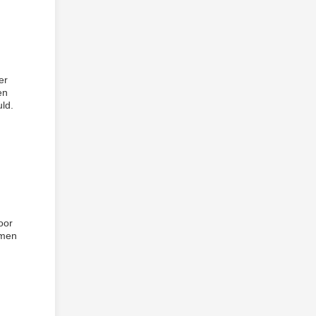
er
en
ld.
oor
emen