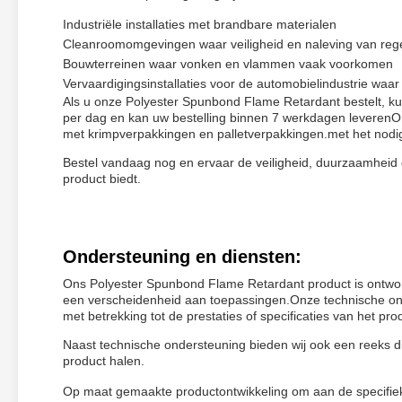
Industriële installaties met brandbare materialen
Cleanroomomgevingen waar veiligheid en naleving van regel
Bouwterreinen waar vonken en vlammen vaak voorkomen
Vervaardigingsinstallaties voor de automobielindustrie w
Als u onze Polyester Spunbond Flame Retardant bestelt, ku
per dag en kan uw bestelling binnen 7 werkdagen leverenOn
met krimpverpakkingen en palletverpakkingen.met het nodig
Bestel vandaag nog en ervaar de veiligheid, duurzaamheid en
product biedt.
Ondersteuning en diensten:
Ons Polyester Spunbond Flame Retardant product is ontwor
een verscheidenheid aan toepassingen.Onze technische ond
met betrekking tot de prestaties of specificaties van het pro
Naast technische ondersteuning bieden wij ook een reeks d
product halen.
Op maat gemaakte productontwikkeling om aan de specifiek