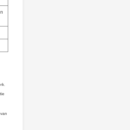
en
rk.
tie
 van