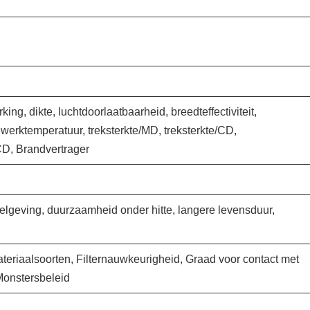
ing, dikte, luchtdoorlaatbaarheid, breedteffectiviteit,
erktemperatuur, treksterkte/MD, treksterkte/CD,
D, Brandvertrager
gelgeving, duurzaamheid onder hitte, langere levensduur,
ateriaalsoorten, Filternauwkeurigheid, Graad voor contact met
Monstersbeleid