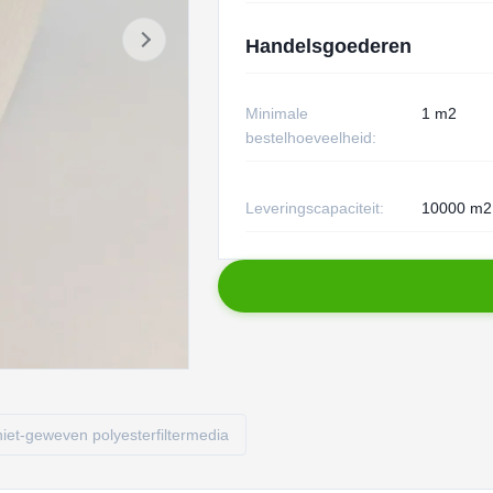
Handelsgoederen
Minimale
1 m2
bestelhoeveelheid:
Leveringscapaciteit:
10000 m2
niet-geweven polyesterfiltermedia