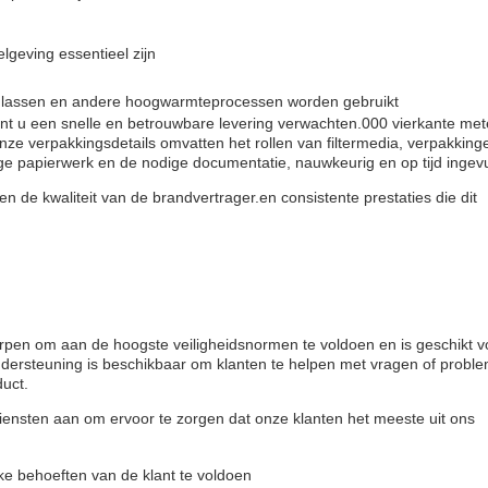
geving essentieel zijn
aar lassen en andere hoogwarmteprocessen worden gebruikt
nt u een snelle en betrouwbare levering verwachten.000 vierkante met
ze verpakkingsdetails omvatten het rollen van filtermedia, verpakking
e papierwerk en de nodige documentatie, nauwkeurig en op tijd ingevu
 de kwaliteit van de brandvertrager.en consistente prestaties die dit
pen om aan de hoogste veiligheidsnormen te voldoen en is geschikt v
ersteuning is beschikbaar om klanten te helpen met vragen of probl
duct.
iensten aan om ervoor te zorgen dat onze klanten het meeste uit ons
e behoeften van de klant te voldoen