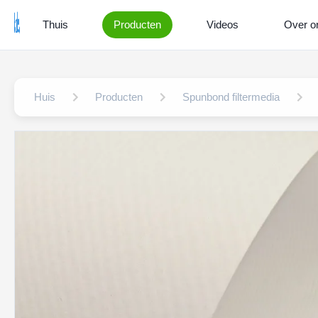
Thuis
Producten
Videos
Over o
Huis
Producten
Spunbond filtermedia