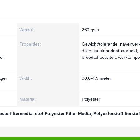
Weight:
260 gsm
Properties:
Gewicht/tolerantie, naverwerk
dikte, luchtdoorlaatbaarheid,
or
breedteffectiviteit, werktemp
ager
Width:
00,6-4,5 meter
Material:
Polyester
sterfiltermedia
,
stof Polyester Filter Media
,
Polyesterstoffilterstof