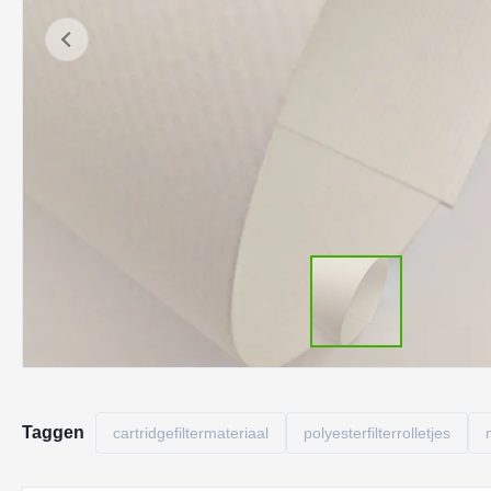
Taggen
cartridgefiltermateriaal
polyesterfilterrolletjes