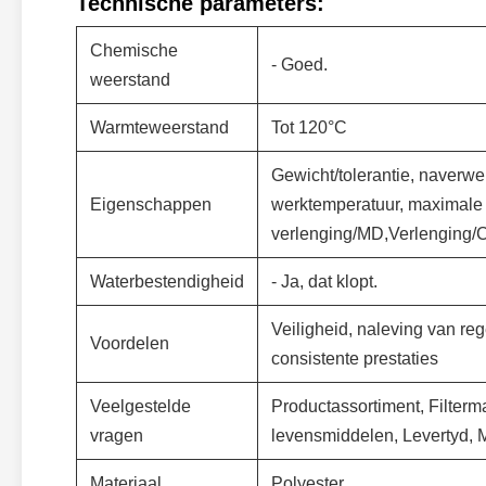
Technische parameters:
Chemische
- Goed.
weerstand
Warmteweerstand
Tot 120°C
Gewicht/tolerantie, naverwerk
Eigenschappen
werktemperatuur, maximale w
verlenging/MD,Verlenging/C
Waterbestendigheid
- Ja, dat klopt.
Veiligheid, naleving van re
Voordelen
consistente prestaties
Veelgestelde
Productassortiment, Filterm
vragen
levensmiddelen, Levertyd, 
Materiaal
Polyester