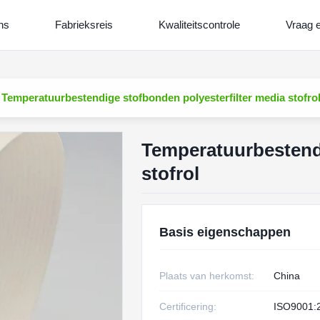
ns
Fabrieksreis
Kwaliteitscontrole
Vraag e
Temperatuurbestendige stofbonden polyesterfilter media stofro
Temperatuurbestendi
stofrol
Basis eigenschappen
Plaats van herkomst:
China
Certificering:
ISO9001: