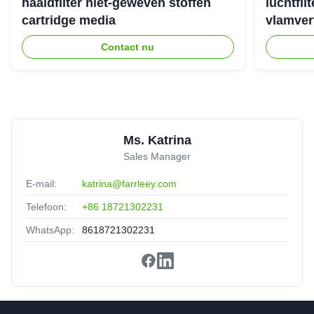
naaldfilter niet-geweven stoffen
luchtfil
cartridge media
vlamver
Andrew
★★★★★
★★★★★
A
United States
Sep 16.2025
Contact nu
highly skilled
Ms. Katrina
Sales Manager
E-mail:
katrina@farrleey.com
Telefoon:
+86 18721302231
WhatsApp:
8618721302231