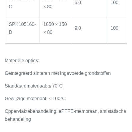
6.0
100
C
× 80
SPK105160-
1050 × 150
9.0
100
D
× 80
Materiële opties
:
Geïntegreerd sinteren met ingevoerde grondstoffen
Standaardmateriaal
: ≤ 70°C
Gewijzigd materiaal
: < 100°C
Oppervlaktebehandeling
: ePTFE-membraan, antistatische
behandeling