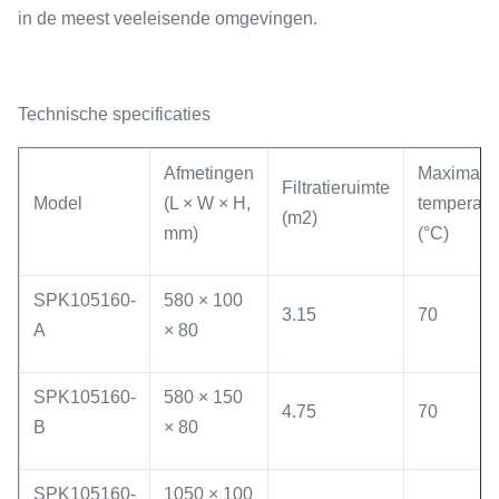
in de meest veeleisende omgevingen.
Technische specificaties
Afmetingen
Maximale
Filtratieruimte
Model
(L × W × H,
temperatu
(m2)
mm)
(°C)
SPK105160-
580 × 100
3.15
70
A
× 80
SPK105160-
580 × 150
4.75
70
B
× 80
SPK105160-
1050 × 100