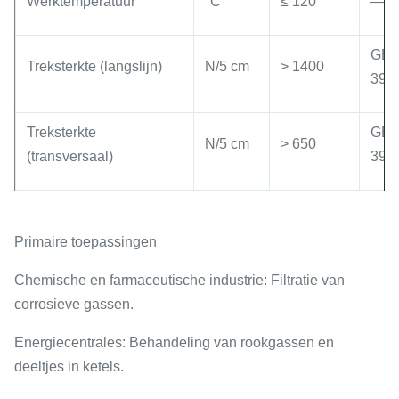
Werktemperatuur
°C
≤ 120
—
GB/
Treksterkte (langslijn)
N/5 cm
> 1400
392
Treksterkte
GB/
N/5 cm
> 650
(transversaal)
392
Primaire toepassingen
Chemische en farmaceutische industrie
: Filtratie van
corrosieve gassen.
Energiecentrales
: Behandeling van rookgassen en
deeltjes in ketels.