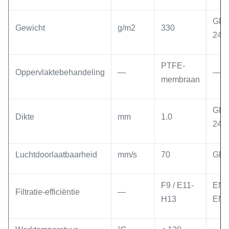
GB/
Gewicht
g/m2
330
242
PTFE-
Oppervlaktebehandeling
—
—
membraan
GB/
Dikte
mm
1.0
242
Luchtdoorlaatbaarheid
mm/s
70
GB/
F9 / E11-
EN 7
Filtratie-efficiëntie
—
H13
EN 