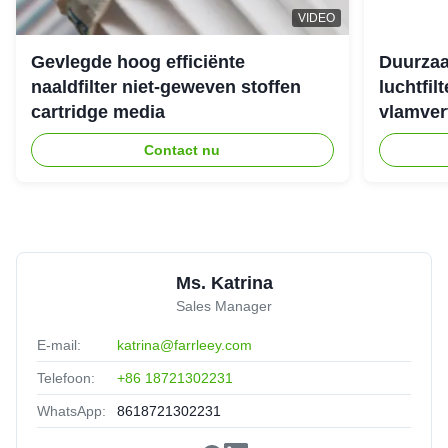
J
Germany
Oct 9.2025
VIDEO
Perfect fit, no modifications needed. Saved us time
Gevlegde hoog efficiënte
Duurzaa
naaldfilter niet-geweven stoffen
luchtfil
cartridge media
vlamver
Daniel
★★★★★
★★★★★
D
Mexico
Jul 17.2025
Contact nu
Friendly experts who deliver real solutions.
Ms. Katrina
Sales Manager
E-mail:
katrina@farrleey.com
Telefoon:
+86 18721302231
WhatsApp:
8618721302231