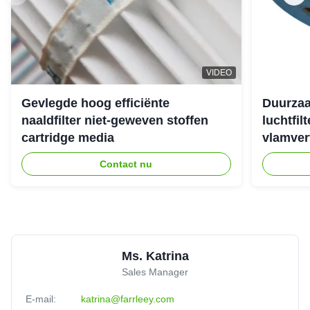
Fast shipping, top-notch materials
Matthew
★★★★★
★★★★★
M
Australia
Nov 5.2025
VIDEO
They understand industrial needs perfectly
Gevlegde hoog efficiënte
Duurzaa
naaldfilter niet-geweven stoffen
luchtfil
cartridge media
vlamver
Alberto
★★★★★
★★★★★
A
Mexico
Oct 8.2025
Contact nu
Excellent quality, best service
Ms. Katrina
Sales Manager
E-mail:
katrina@farrleey.com