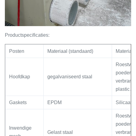
Productspecificaties:
Posten
Materiaal (standaard)
Materiaal 
Roestvrij 
poederbe
Hoofdkap
gegalvaniseerd staal
verbrand
plastic 
Gaskets
EPDM
Silicaat
Roestvrij 
poederbe
Inwendige
Gelast staal
verbrand