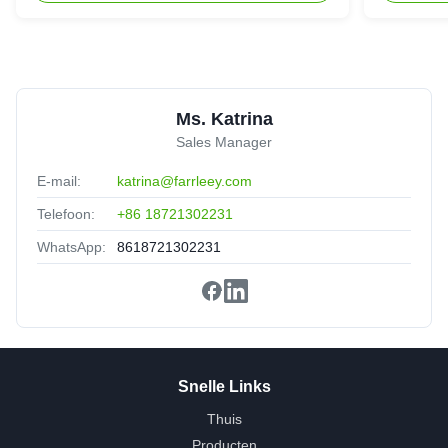
Superb quality and fantastic support. Highly
recommended.
Ms. Katrina
Sales Manager
E-mail:
katrina@farrleey.com
Telefoon:
+86 18721302231
WhatsApp:
8618721302231
Snelle Links
Thuis
Producten