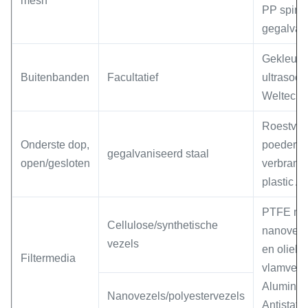
mesh
PP spiro 
gegalvani
Gekleurd
Buitenbanden
Facultatief
ultrasoo
Weltech-
Roestvrij 
Onderste dop,
poederbe
gegalvaniseerd staal
open/gesloten
verbrand
plastic 
PTFE me
Cellulose/synthetische
nanovezel
vezels
en oliebe
Filtermedia
vlamvert
Aluminiu
Nanovezels/polyestervezels
Antistati