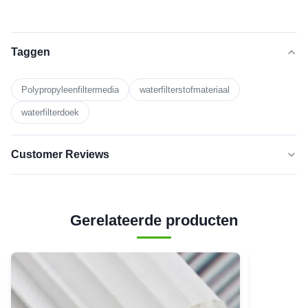
Taggen
Polypropyleenfiltermedia
waterfilterstofmateriaal
waterfilterdoek
Customer Reviews
5.0
★★★★★
★★★★★
Gerelateerde producten
Gebaseerd op 50 recente beoordelingen
vijfsterren
100%
4
0
sterren
3