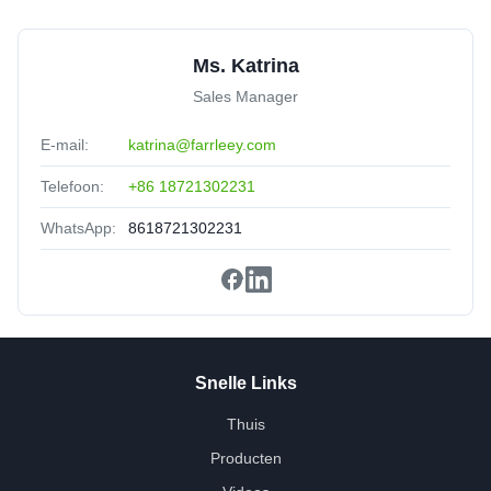
Ms. Katrina
Sales Manager
E-mail:
katrina@farrleey.com
Telefoon:
+86 18721302231
WhatsApp:
8618721302231
Snelle Links
Thuis
Producten