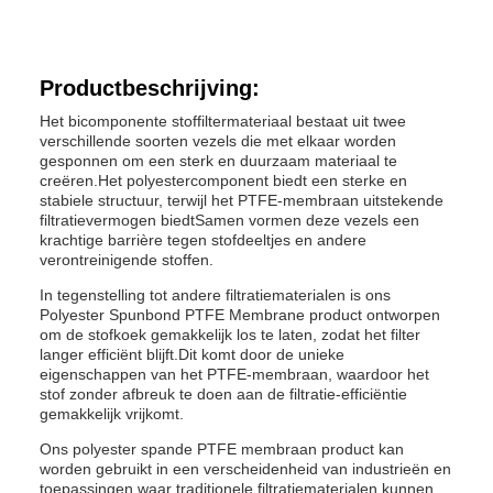
Productbeschrijving:
Het bicomponente stoffiltermateriaal bestaat uit twee
verschillende soorten vezels die met elkaar worden
gesponnen om een sterk en duurzaam materiaal te
creëren.Het polyestercomponent biedt een sterke en
stabiele structuur, terwijl het PTFE-membraan uitstekende
filtratievermogen biedtSamen vormen deze vezels een
krachtige barrière tegen stofdeeltjes en andere
verontreinigende stoffen.
In tegenstelling tot andere filtratiematerialen is ons
Polyester Spunbond PTFE Membrane product ontworpen
om de stofkoek gemakkelijk los te laten, zodat het filter
langer efficiënt blijft.Dit komt door de unieke
eigenschappen van het PTFE-membraan, waardoor het
stof zonder afbreuk te doen aan de filtratie-efficiëntie
gemakkelijk vrijkomt.
Ons polyester spande PTFE membraan product kan
worden gebruikt in een verscheidenheid van industrieën en
toepassingen.waar traditionele filtratiematerialen kunnen