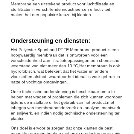
Membrane een uitstekend product voor luchtfiltratie en
stoffiltratie in verschillende industrieën.en effectiviteit
maken het een populaire keuze bij klanten.
Ondersteuning en diensten:
Het Polyester Spunbond PTFE Membrane product is een
hoogwaardig membraan dat is ontworpen voor een
verscheidenheid aan filtratietoepassingen.een chemische
weerstand van niet meer dan 10 °C,Het membraan is ook
hydrofobisch, wat betekent dat het water en andere
vloeistoffen afstoot, waardoor het ideaal is voor gebruik in
natte of vochtige omgevingen.
Onze technische ondersteuning is beschikbaar om u te
helpen met vragen of problemen die zich kunnen voordoen
tijdens de installatie of het gebruik van het product.met
inbegrip van membraanonderzoek en -analyse, maatwerk
en snijwerk, en indien nodig technische ondersteuning ter
plaatse.
Ons doel is ervoor te zorgen dat onze klanten de best
mogelijke ervaring hebben met onze producten.en we zijn