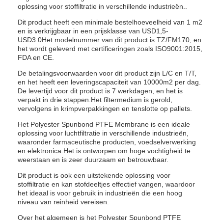
oplossing voor stoffiltratie in verschillende industrieën..
Dit product heeft een minimale bestelhoeveelheid van 1 m2
en is verkrijgbaar in een prijsklasse van USD1,5-
USD3.0Het modelnummer van dit product is TZ/FM170, en
het wordt geleverd met certificeringen zoals ISO9001:2015,
FDA en CE.
De betalingsvoorwaarden voor dit product zijn L/C en T/T,
en het heeft een leveringscapaciteit van 10000m2 per dag.
De levertijd voor dit product is 7 werkdagen, en het is
verpakt in drie stappen.Het filtermedium is gerold,
vervolgens in krimpverpakkingen en tenslotte op pallets.
Het Polyester Spunbond PTFE Membrane is een ideale
oplossing voor luchtfiltratie in verschillende industrieën,
waaronder farmaceutische producten, voedselverwerking
en elektronica.Het is ontworpen om hoge vochtigheid te
weerstaan en is zeer duurzaam en betrouwbaar.
Dit product is ook een uitstekende oplossing voor
stoffiltratie en kan stofdeeltjes effectief vangen, waardoor
het ideaal is voor gebruik in industrieën die een hoog
niveau van reinheid vereisen.
Over het algemeen is het Polyester Spunbond PTFE