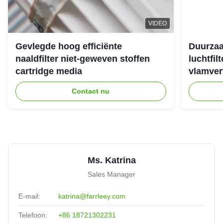
VIDEO
Jordan Scott
★★★★★
★★★★★
J
Gevlegde hoog efficiënte
Duurzaa
Denmark
Nov 17.2025
naaldfilter niet-geweven stoffen
luchtfil
Fast shipping, top-notch materials
cartridge media
vlamver
Contact nu
Mason
★★★★★
★★★★★
M
Argentina
Jul 22.2025
Well-packaged
Ms. Katrina
Sales Manager
E-mail:
katrina@farrleey.com
Telefoon:
+86 18721302231