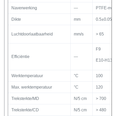
Naverwerking
—
PTFE-mem
Dikte
mm
0.5±0.05
Luchtdoorlaatbaarheid
mm/s
> 65
F9
Efficiëntie
—
E10-H13
Werktemperatuur
°C
100
Max. werktemperatuur
°C
120
Treksterkte/MD
N/5 cm
> 700
Treksterkte/CD
N/5 cm
> 480