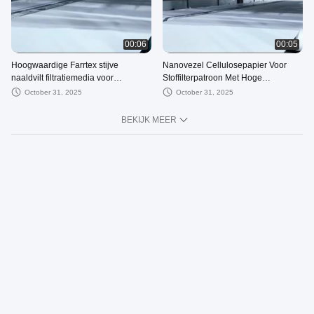
00:06
00:05
Hoogwaardige Farrtex stijve
Nanovezel Cellulosepapier Voor
naaldvilt filtratiemedia voor
Stoffilterpatroon Met Hoge
industriële stofafzuiging
Luchtstroom
October 31, 2025
October 31, 2025
BEKIJK MEER