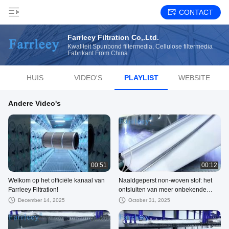
CONTACT
Farrleey Filtration Co,.Ltd.
Kwaliteit Spunbond filtermedia, Cellulose filtermedia
Fabrikant From China
HUIS
VIDEO'S
PLAYLIST
WEBSITE
Andere Video's
00:51
00:12
Welkom op het officiële kanaal van
Naaldgeperst non-woven stof: het
Farrleey Filtration!
ontsluiten van meer onbekende
gebieden in de industrie
December 14, 2025
October 31, 2025